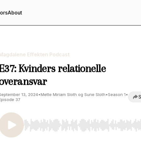
tors
About
Magdalene Effekten Podcast
E37: Kvinders relationelle
overansvar
September 13, 2024
•
Mette Miriam Sloth og Sune Sloth
•
Season 1
•
S
Episode 37
Use Left/Right to seek, Home/End to jump to start o