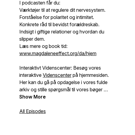
I podcasten får du:
Værktøjer til at regulere dit nervesystem.
Forståelse for polaritet og intimitet.
Konkrete råd til bevidst forældreskab.
Indsigt i giftige relationer og hvordan du
slipper dem.
Læs mere og book tid:
www.magdaleneeffect.org/da/hjem
Interaktivt Videnscenter: Besøg vores
interaktive
Videnscenter
på hjemmesiden.
Her kan du gå på opdagelse i vores fulde
arkiv og stille spørgsmål til vores bøger og
podcasts via AI – og få svar med det
Show More
samme.
All Episodes