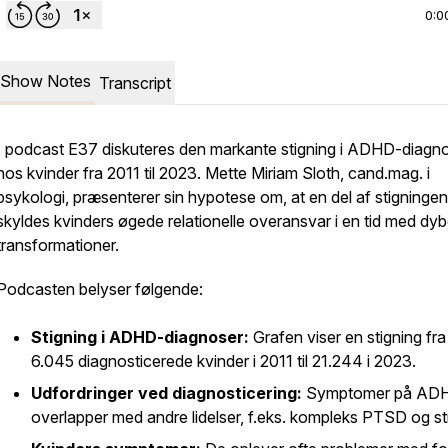
0:0
Show Notes
Transcript
I podcast E37 diskuteres den markante stigning i ADHD-diagn
hos kvinder fra 2011 til 2023. Mette Miriam Sloth, cand.mag. i
psykologi, præsenterer sin hypotese om, at en del af stigninge
skyldes kvinders øgede relationelle overansvar i en tid med dy
transformationer.
Podcasten belyser følgende:
Stigning i ADHD-diagnoser:
Grafen viser en stigning fra
6.045 diagnosticerede kvinder i 2011 til 21.244 i 2023.
Udfordringer ved diagnosticering:
Symptomer på AD
overlapper med andre lidelser, f.eks. kompleks PTSD og st