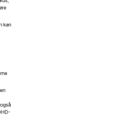
kus,
øre
n kan
erne
 en
 også
ADHD-