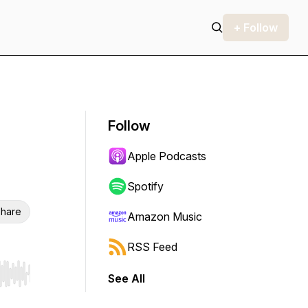
+ Follow
Follow
Apple Podcasts
Spotify
hare
Amazon Music
RSS Feed
See All
r end. Hold shift to jump forward or backward.