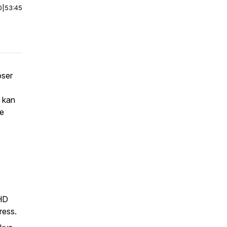
0
|
53:45
oser
n kan
be
HD
ress.