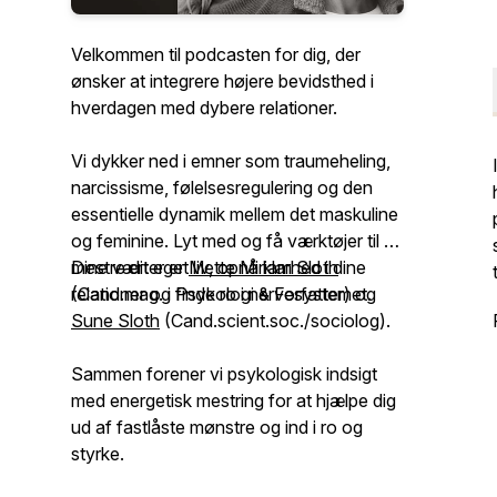
Velkommen til podcasten for dig, der
ønsker at integrere højere bevidsthed i
hverdagen med dybere relationer.
Vi dykker ned i emner som traumeheling,
narcissisme, følelsesregulering og den
essentielle dynamik mellem det maskuline
og feminine. Lyt med og få værktøjer til at
mestre dit eget liv, opnå klarhed i dine
Dine værter er
Mette Miriam Sloth
relationer og finde ro i nervesystemet.
(Cand.mag. i Psykologi & Forfatter) og
Sune Sloth
(Cand.scient.soc./sociolog).
Sammen forener vi psykologisk indsigt
med energetisk mestring for at hjælpe dig
ud af fastlåste mønstre og ind i ro og
styrke.