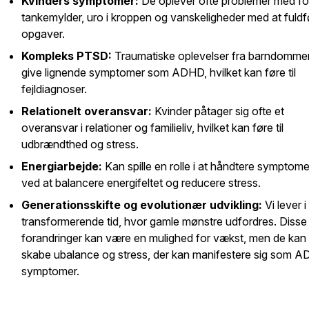
Kvinders symptomer:
De oplever ofte problemer med fo
tankemylder, uro i kroppen og vanskeligheder med at fuldf
opgaver.
Kompleks PTSD:
Traumatiske oplevelser fra barndomme
give lignende symptomer som ADHD, hvilket kan føre til
fejldiagnoser.
Relationelt overansvar:
Kvinder påtager sig ofte et
overansvar i relationer og familieliv, hvilket kan føre til
udbrændthed og stress.
Energiarbejde:
Kan spille en rolle i at håndtere symptom
ved at balancere energifeltet og reducere stress.
Generationsskifte og evolutionær udvikling:
Vi lever i
transformerende tid, hvor gamle mønstre udfordres. Disse
forandringer kan være en mulighed for vækst, men de kan
skabe ubalance og stress, der kan manifestere sig som 
symptomer.